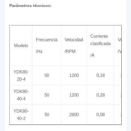
Parámetros técnicos:
Corriente
Frecuencia
Velocidad
Voltaje
clasificada
Modelo
/Hz
/RPM
/V
/A
YDK80-
50
1200
0,18
220
20-4
YDK80-
50
1200
0,28
220
40-4
YDK80-
50
2800
0,58
220
40-2