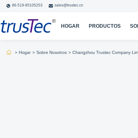
86-519-85105253
sales@trustec.cn
HOGAR
PRODUCTOS
SO
>
Hogar
>
Sobre Nosotros
>
Changzhou Trustec Company Limi