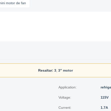
tor de fan
Resaltar:
3
,
3" motor
Application:
refrig
Voltage:
115V
Current:
1.7A