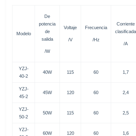
De
potencia
Corriente
Voltaje
Frecuencia
de
clasificada
Modelo
salida
/V
/Hz
/A
/W
YZJ-
40W
115
60
1,7
40-2
YZJ-
45W
120
60
2,4
45-2
YZJ-
50W
115
60
2,5
50-2
YZJ-
60W
120
60
1,6