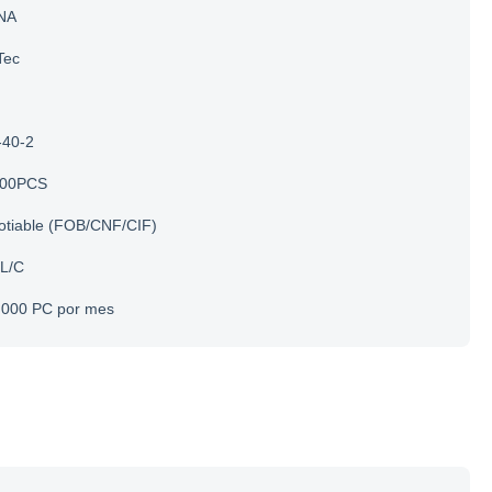
NA
Tec
-40-2
00PCS
otiable (FOB/CNF/CIF)
 L/C
.000 PC por mes