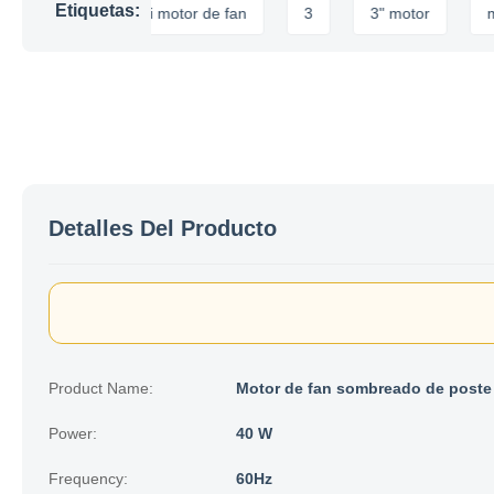
Etiquetas:
tor
mini motor de fan
3
3" motor
mini mo
Detalles Del Producto
Product Name:
Motor de fan sombreado de poste
Power:
40 W
Frequency:
60Hz