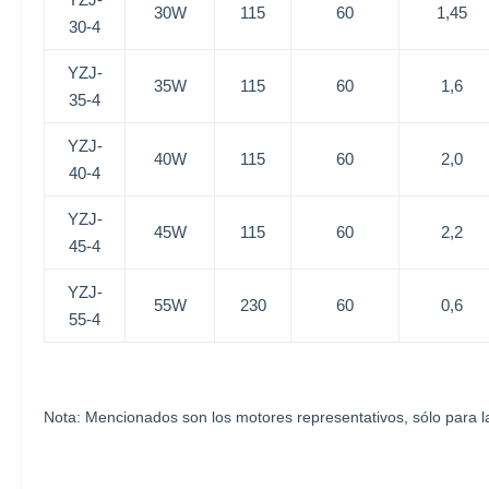
30W
115
60
1,45
30-4
YZJ-
35W
115
60
1,6
35-4
YZJ-
40W
115
60
2,0
40-4
YZJ-
45W
115
60
2,2
45-4
YZJ-
55W
230
60
0,6
55-4
Nota: Mencionados son los motores representativos, sólo para la 